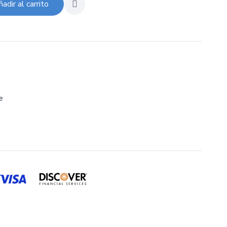
adir al carrito
e