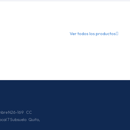
Ver todos los productos
iembre N26-169 CC
Local 7 Subsuelo Quito,