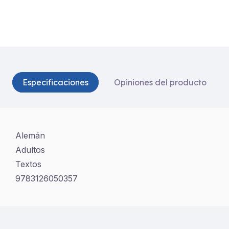
Especificaciones
Opiniones del producto
Alemán
Adultos
Textos
9783126050357