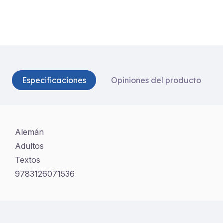
Especificaciones
Opiniones del producto
Alemán
Adultos
Textos
9783126071536