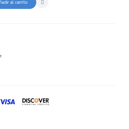
adir al carrito
e