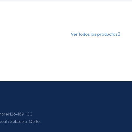
Ver todos los productos
iembre N26-169 CC
Local 7 Subsuelo Quito,