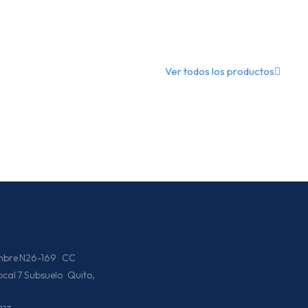
Ver todos los productos
iembre N26-169 CC
Local 7 Subsuelo Quito,