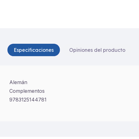
Especificaciones
Opiniones del producto
Alemán
Complementos
9783125144781