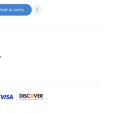
adir al carrito
e