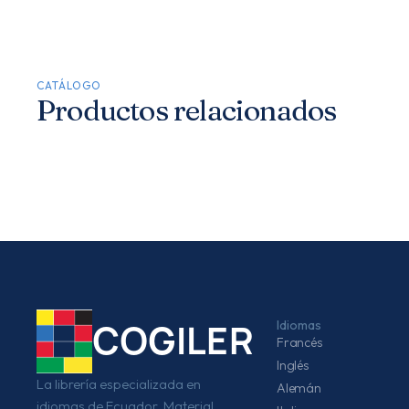
CATÁLOGO
Productos relacionados
Idiomas
COGILER
Francés
Inglés
La librería especializada en
Alemán
idiomas de Ecuador. Material