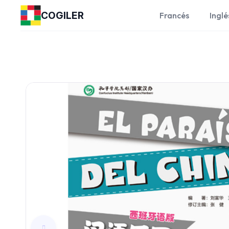
COGILER
Francés
Inglé