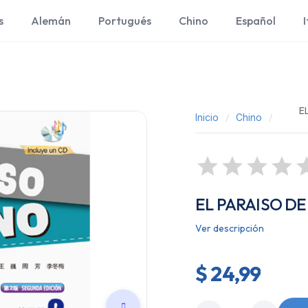
s
Alemán
Portugués
Chino
Español
I
E
Inicio
Chino
EL PARAISO D
Ver descripción
$ 24,99