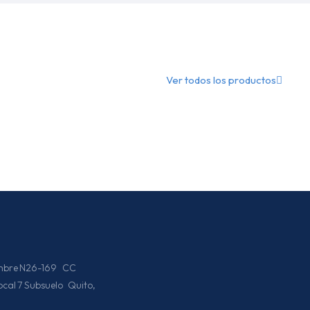
Ver todos los productos
iembre N26-169 CC
Local 7 Subsuelo Quito,