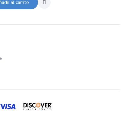
adir al carrito
e