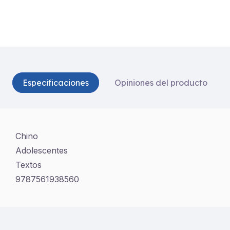
Especificaciones
Opiniones del producto
Chino
Adolescentes
Textos
9787561938560