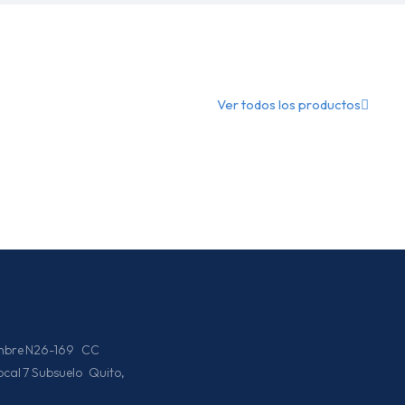
Ver todos los productos
iembre N26-169 CC
Local 7 Subsuelo Quito,