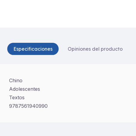
Especificaciones
Opiniones del producto
Chino
Adolescentes
Textos
9787561940990