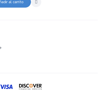
adir al carrito
e