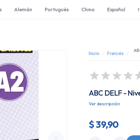
s
Alemán
Portugués
Chino
Español
I
ABC
Inicio
Francés
ABC DELF - Nivea
Ver descripción
$ 39,90