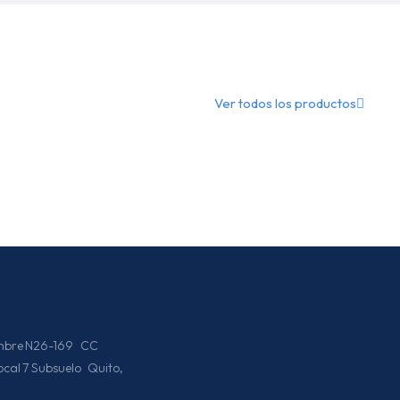
Ver todos los productos
iembre N26-169 CC
Local 7 Subsuelo Quito,