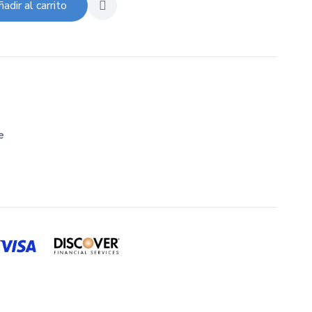
adir al carrito
e