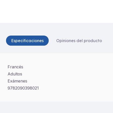
Especificaciones
Opiniones del producto
Francés
Adultos
Exámenes
9782090398021