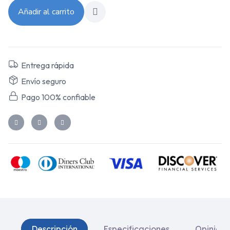
Añadir al carrito
Entrega rápida
Envío seguro
Pago 100% confiable
Descripción
Especificaciones
Opinione