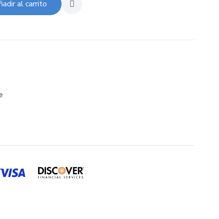
adir al carrito
e