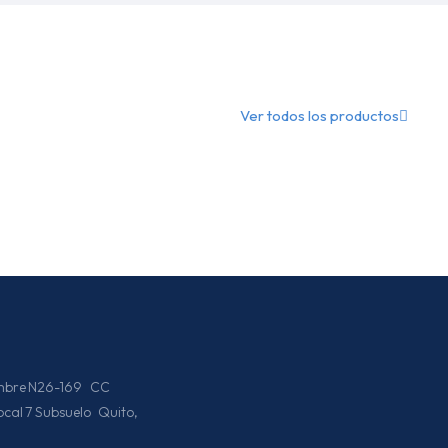
Ver todos los productos
iembre N26-169 CC
Local 7 Subsuelo Quito,