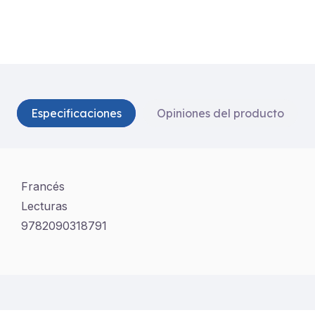
Especificaciones
Opiniones del producto
Francés
Lecturas
9782090318791