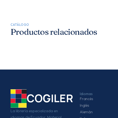
CATÁLOGO
Productos relacionados
Idiomas
COGILER
Francés
Inglés
La librería especializada en
Alemán
idiomas de Ecuador. Material