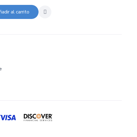
adir al carrito
e