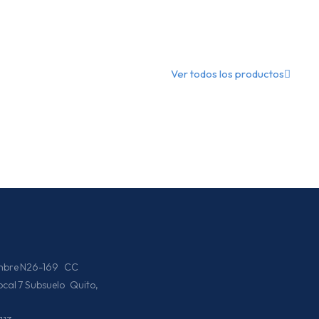
Ver todos los productos
iembre N26-169 CC
Local 7 Subsuelo Quito,