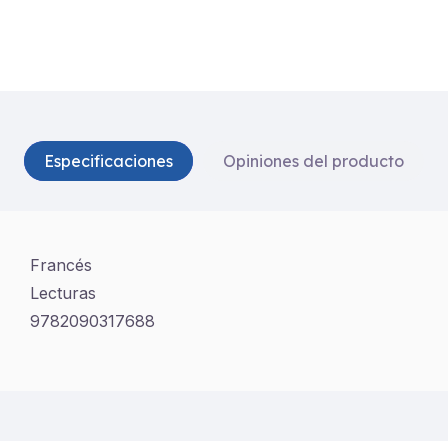
Especificaciones
Opiniones del producto
Francés
Lecturas
9782090317688