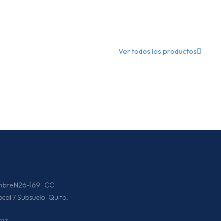
Ver todos los productos
iembre N26-169 CC
Local 7 Subsuelo Quito,