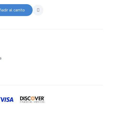
adir al carrito
e