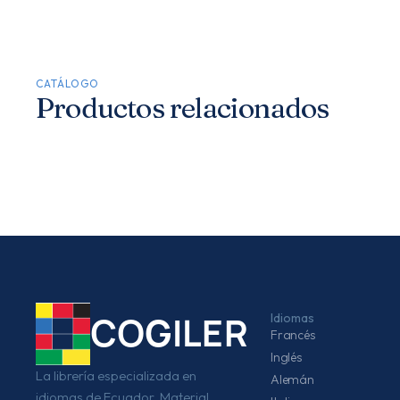
CATÁLOGO
Productos relacionados
Idiomas
COGILER
Francés
Inglés
La librería especializada en
Alemán
idiomas de Ecuador. Material