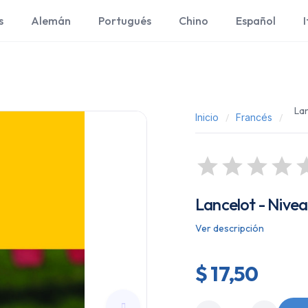
s
Alemán
Portugués
Chino
Español
I
Lan
Inicio
Francés
Lancelot - Niveau
Ver descripción
$ 17,50