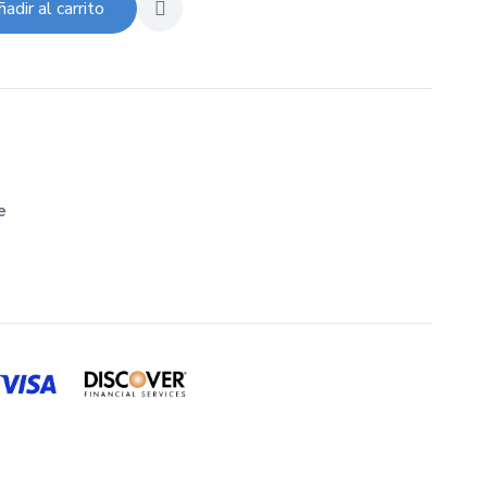
adir al carrito
e