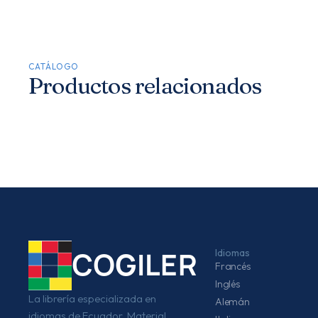
CATÁLOGO
Productos relacionados
Idiomas
COGILER
Francés
Inglés
La librería especializada en
Alemán
idiomas de Ecuador. Material