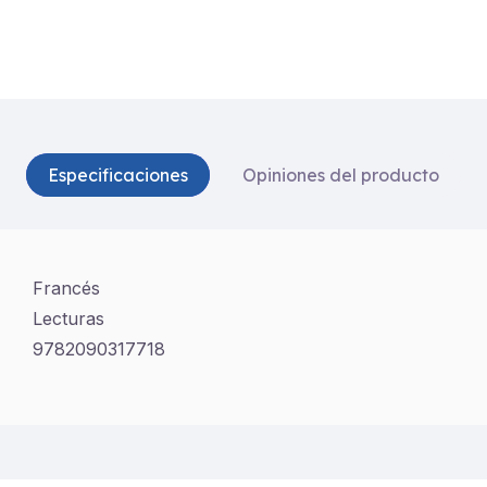
Especificaciones
Opiniones del producto
Francés
Lecturas
9782090317718