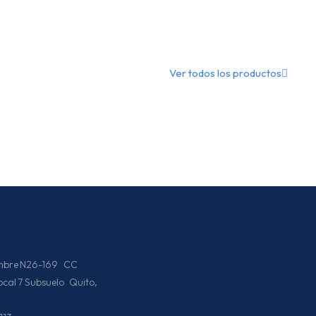
Ver todos los productos
iembre N26-169 CC
Local 7 Subsuelo Quito,