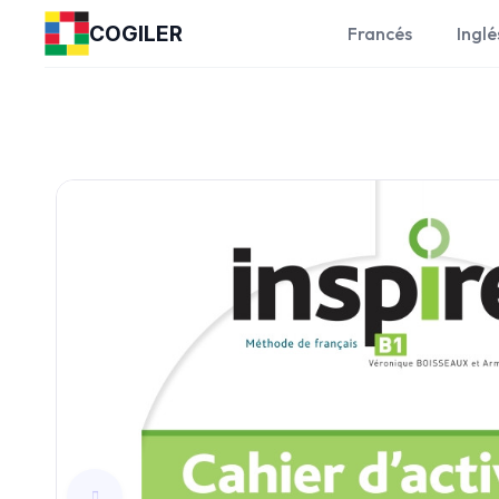
COGILER
Francés
Inglé