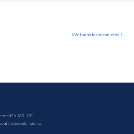
Ver todos los productos
iembre N26-169 CC
Local 7 Subsuelo Quito,