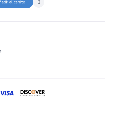
adir al carrito
e