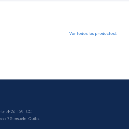
Ver todos los productos
iembre N26-169 CC
Local 7 Subsuelo Quito,