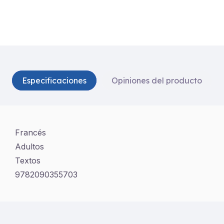
Especificaciones
Opiniones del producto
Francés
Adultos
Textos
9782090355703