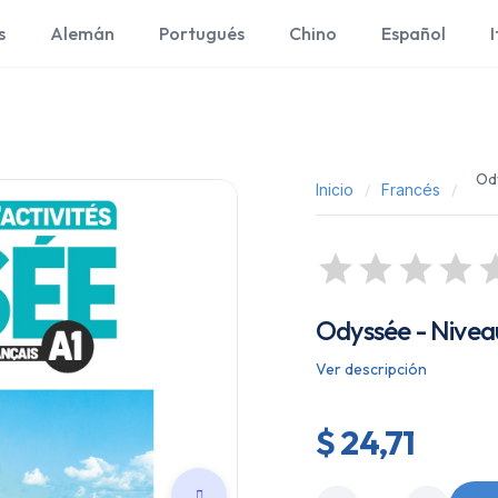
s
Alemán
Portugués
Chino
Español
I
Ody
Inicio
Francés
Odyssée - Niveau 
Ver descripción
$ 24,71