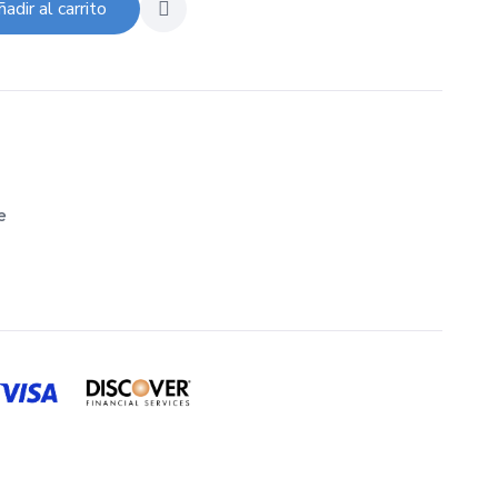
adir al carrito
e