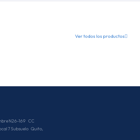
Ver todos los productos
iembre N26-169 CC
Local 7 Subsuelo Quito,