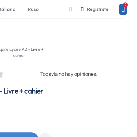
taliano
Ruso
Regístrate
spire Lycée A2 - Livre +
cahier
Todavía no hay opiniones.
- Livre + cahier