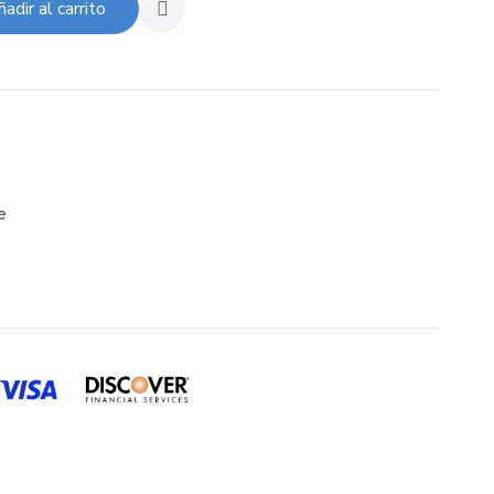
adir al carrito
e