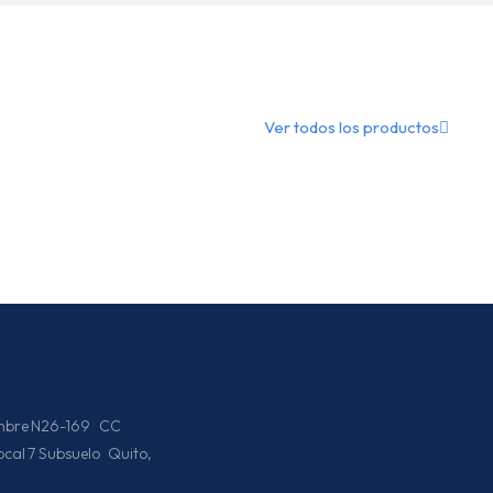
Ver todos los productos
iembre N26-169 CC
Local 7 Subsuelo Quito,