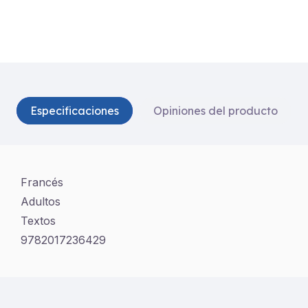
Especificaciones
Opiniones del producto
Francés
Adultos
Textos
9782017236429