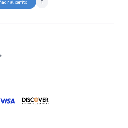
adir al carrito
e