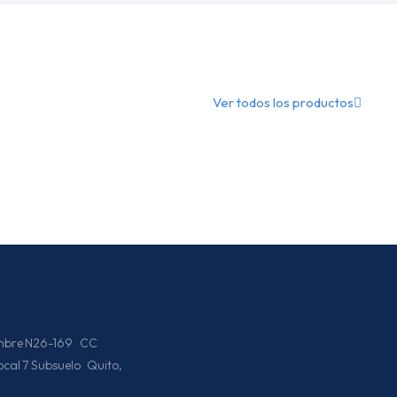
Ver todos los productos
iembre N26-169 CC
Local 7 Subsuelo Quito,