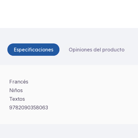
Especificaciones
Opiniones del producto
Francés
Niños
Textos
9782090358063