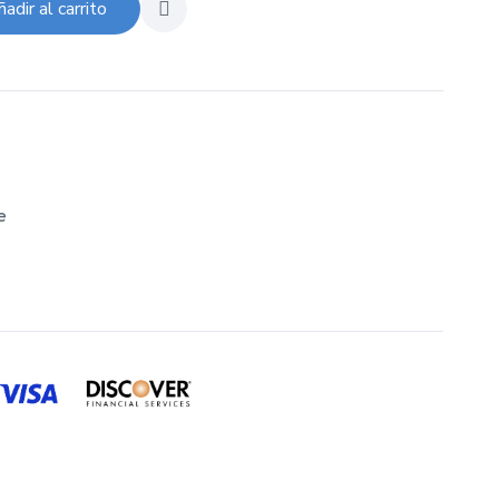
adir al carrito
e