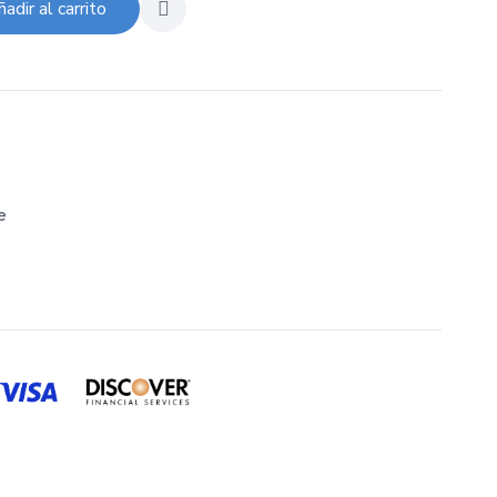
adir al carrito
e