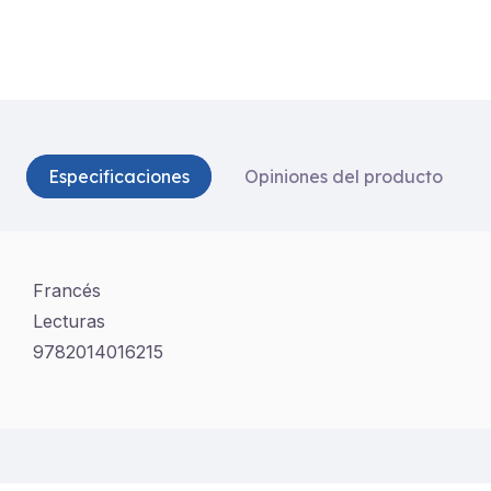
Especificaciones
Opiniones del producto
Francés
Lecturas
9782014016215