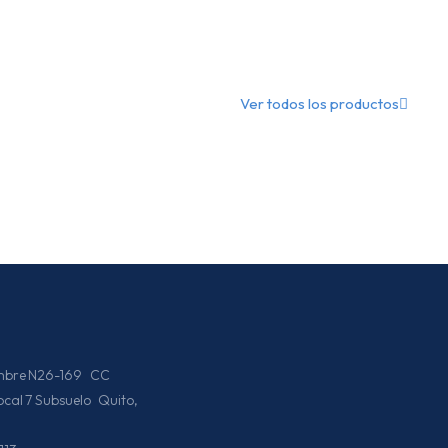
Ver todos los productos
iembre N26-169 CC
Local 7 Subsuelo Quito,