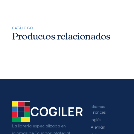
CATÁLOGO
Productos relacionados
Idiomas
COGILER
Francés
Inglés
La librería especializada en
Alemán
idiomas de Ecuador. Material