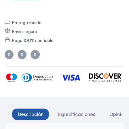
Entrega rápida
Envío seguro
Pago 100% confiable
Descripción
Especificaciones
Opinione