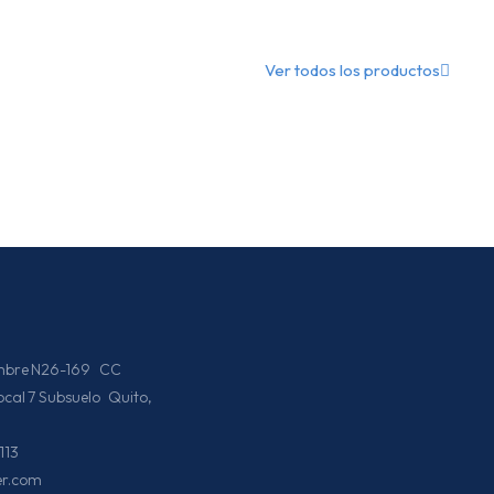
Ver todos los productos
iembre N26-169 CC
Local 7 Subsuelo Quito,
113
er.com