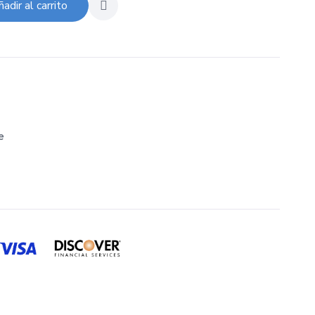
adir al carrito
e