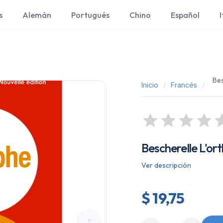
s
Alemán
Portugués
Chino
Español
I
Bes
Inicio
Francés
Bescherelle L'or
Ver descripción
$ 19,75