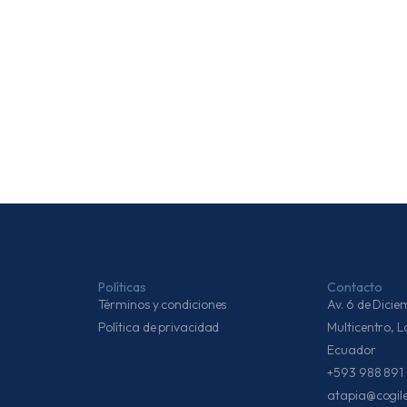
Políticas
Contacto
Términos y condiciones
Av. 6 de Dic
Política de privacidad
Multicentro, 
Ecuador
+593 988 891 
atapia@cogil