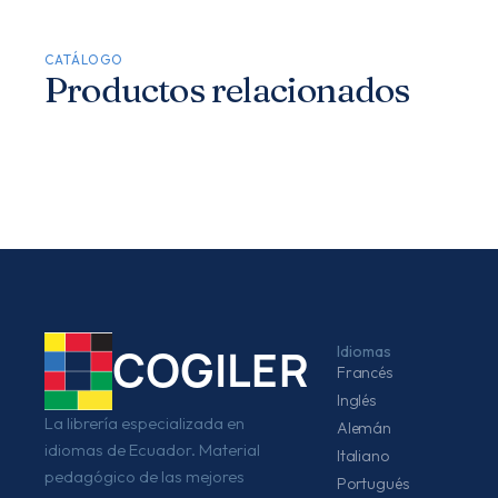
CATÁLOGO
Productos relacionados
Idiomas
COGILER
Francés
Inglés
La librería especializada en
Alemán
idiomas de Ecuador. Material
Italiano
pedagógico de las mejores
Portugués