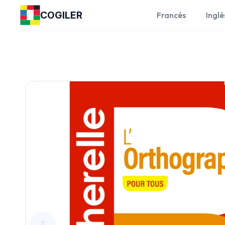
COGILER
Francés
Inglé