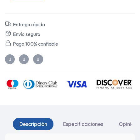
Entrega rápida
Envío seguro
Pago 100% confiable
Descripción
Especificaciones
Opinione