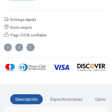
Entrega rápida
Envío seguro
Pago 100% confiable
Descripción
Especificaciones
Opinione