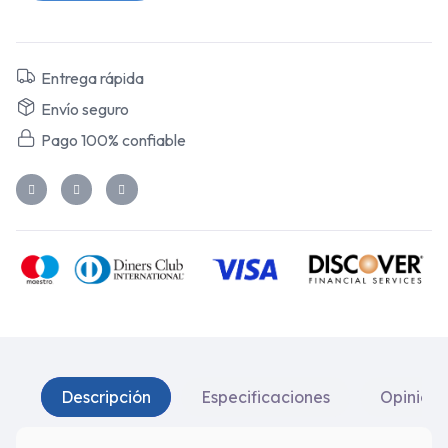
Entrega rápida
Envío seguro
Pago 100% confiable
Descripción
Especificaciones
Opinione