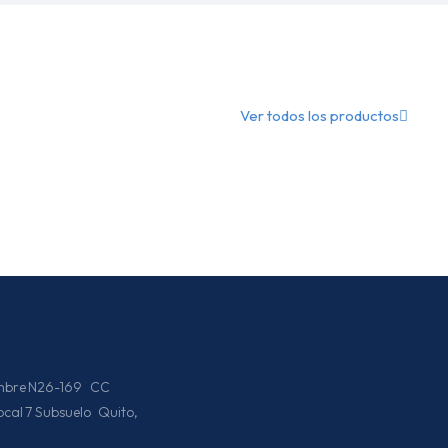
Ver todos los productos
iembre N26-169 CC
Local 7 Subsuelo Quito,