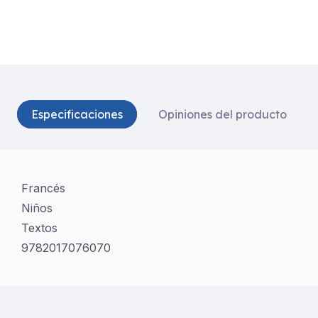
Especificaciones
Opiniones del producto
Francés
Niños
Textos
9782017076070