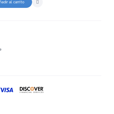
adir al carrito
e