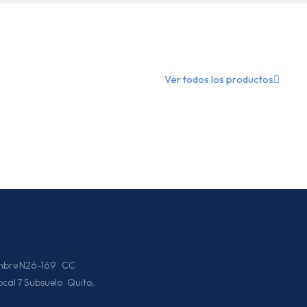
Ver todos los productos
iembre N26-169 CC
Local 7 Subsuelo Quito,