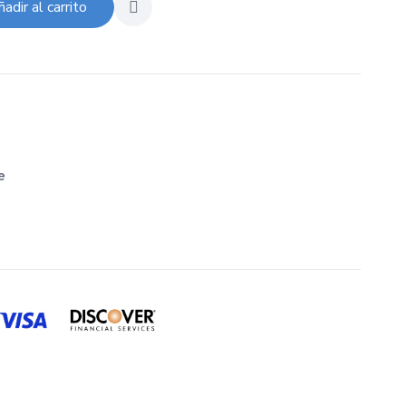
adir al carrito
e