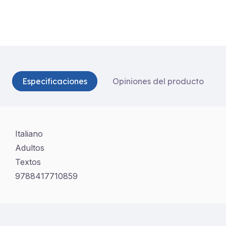
Especificaciones
Opiniones del producto
Italiano
Adultos
Textos
9788417710859