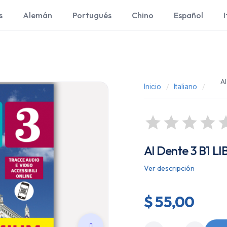
s
Alemán
Portugués
Chino
Español
I
Al
Inicio
Italiano
Al Dente 3 B1 
Ver descripción
$ 55,00