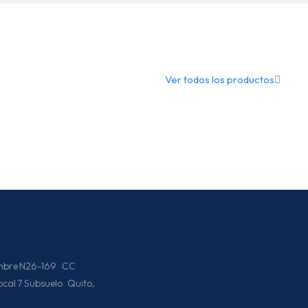
Ver todos los productos
iembre N26-169 CC
Local 7 Subsuelo Quito,