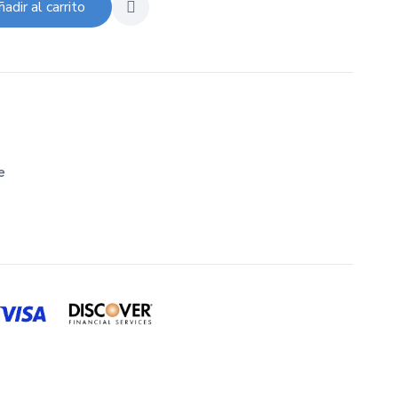
adir al carrito
e