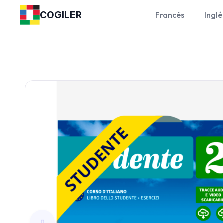
COGILER
Francés
Inglé