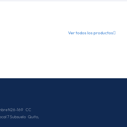
Ver todos los productos
iembre N26-169 CC
Local 7 Subsuelo Quito,