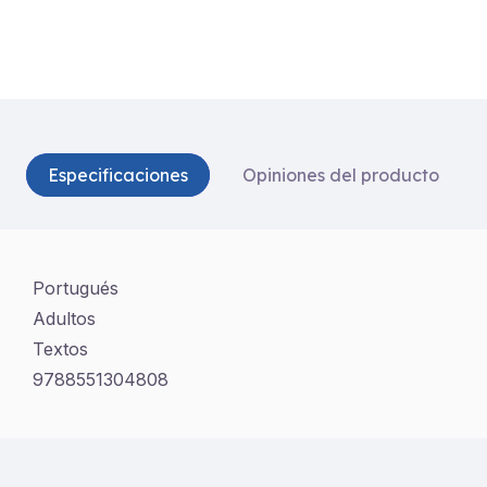
Especificaciones
Opiniones del producto
Portugués
Adultos
Textos
9788551304808