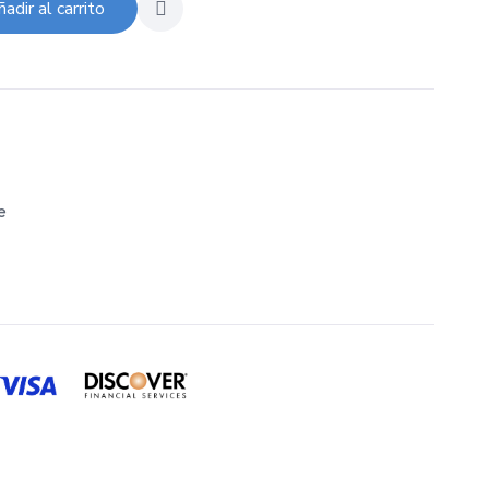
adir al carrito
e