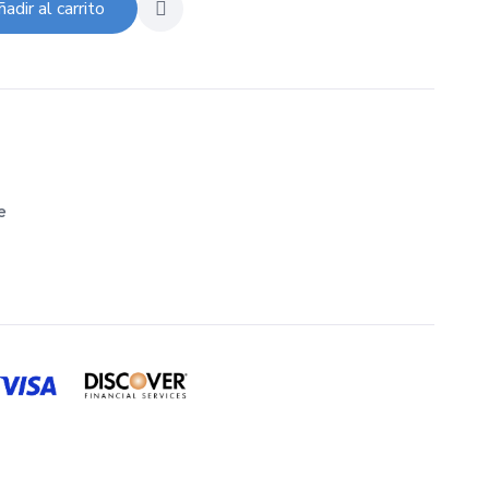
adir al carrito
e