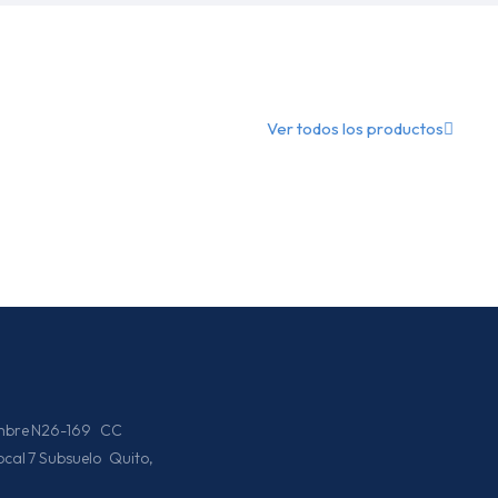
Ver todos los productos
iembre N26-169 CC
Local 7 Subsuelo Quito,