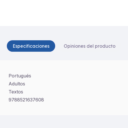
Especificaciones
Opiniones del producto
Portugués
Adultos
Textos
9788521637608